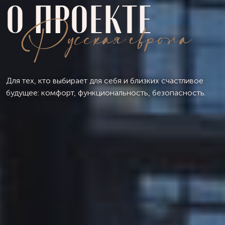
О ПРОЕКТЕ
Русскaя европа
Для тех, кто выбирает для себя и близких счастливое
будущее: комфорт, функциональность, безопасность.